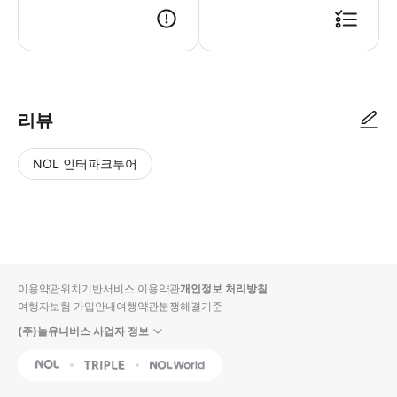
1. 바우쳐 - 예약 확정 시 3일 이내 바우처가 발급되며, 플랫폼에 등록됩
리뷰
NOL 인터파크투어
NOL
별
사
에서
점
진/
작성
높
동
된
은
영
리뷰
순
상
이용약관
위치기반서비스 이용약관
개인정보 처리방침
입니
여행자보험 가입안내
여행약관
분쟁해결기준
다.
(주)놀유니버스 사업자 정보
별
사
NOL
Triple
Interpark Global
점
진/