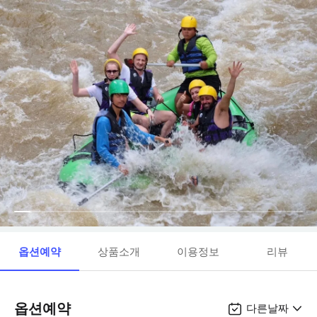
옵션예약
상품소개
이용정보
리뷰
옵션예약
다른날짜