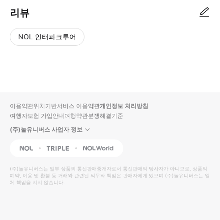
리뷰
NOL 인터파크투어
NOL
별
사
에서
점
진/
작성
높
동
된
은
영
리뷰
순
상
이용약관
위치기반서비스 이용약관
개인정보 처리방침
입니
여행자보험 가입안내
여행약관
분쟁해결기준
다.
(주)놀유니버스 사업자 정보
별
사
NOL
Triple
Interpark Global
점
진/
높
동
(주)놀유니버스
는 일부 상품의 통신판매중개자로서 통신판매의 당사자가 아니므로, 상품의
예약, 이용 및 환불 등 거래와 관련된 의무와 책임은 판매자에게 있으며
은
영
(주)놀유니버스
는 일
체 책임을 지지 않습니다.
순
상