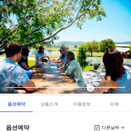
옵션예약
상품소개
이용정보
리뷰
옵션예약
다른날짜