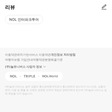
리뷰
NOL 인터파크투어
NOL
별
사
에서
점
진/
작성
높
동
된
은
영
리뷰
순
상
이용약관
위치기반서비스 이용약관
개인정보 처리방침
입니
여행자보험 가입안내
여행약관
분쟁해결기준
다.
(주)놀유니버스 사업자 정보
별
사
NOL
Triple
Interpark Global
점
진/
높
동
(주)놀유니버스
는 일부 상품의 통신판매중개자로서 통신판매의 당사자가 아니므로, 상품의
예약, 이용 및 환불 등 거래와 관련된 의무와 책임은 판매자에게 있으며
은
영
(주)놀유니버스
는 일
체 책임을 지지 않습니다.
순
상