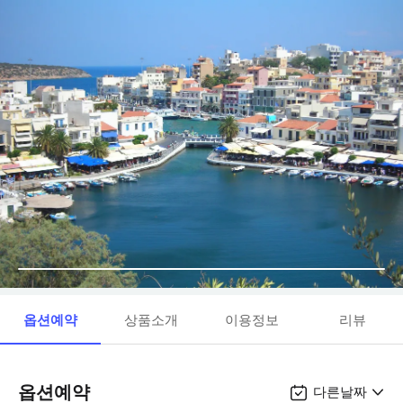
옵션예약
상품소개
이용정보
리뷰
옵션예약
다른날짜