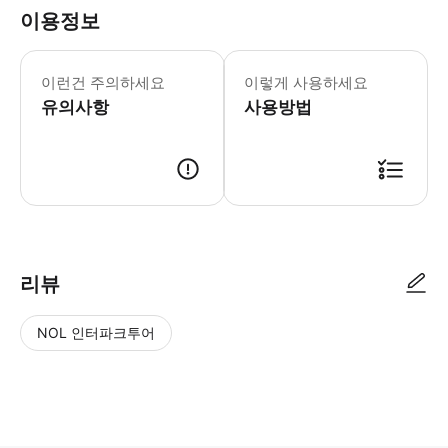
이용정보
본 투어는 영어로 진행됩니다. 안타깝게도
이런건 주의하세요
이렇게 사용하세요
유의사항
사용방법
● 예약접수 후 확정이 되면 이용가능합니다. ● 바우처에 안내된 사용 방법
리뷰
NOL 인터파크투어
NOL
별
사
에서
점
진/
작성
높
동
된