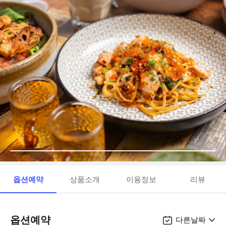
옵션예약
상품소개
이용정보
리뷰
옵션예약
다른날짜