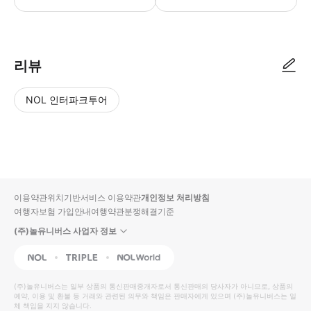
- 이용 안내 - 지점명 & 주소 * 에반스 키치 @ 니콜 하이웨이 * 주소: 371
리뷰
NOL 인터파크투어
NOL
별
사
에서
점
진/
작성
높
동
된
은
영
리뷰
순
상
이용약관
위치기반서비스 이용약관
개인정보 처리방침
입니
여행자보험 가입안내
여행약관
분쟁해결기준
다.
(주)놀유니버스 사업자 정보
별
사
NOL
Triple
Interpark Global
점
진/
높
동
(주)놀유니버스
는 일부 상품의 통신판매중개자로서 통신판매의 당사자가 아니므로, 상품의
예약, 이용 및 환불 등 거래와 관련된 의무와 책임은 판매자에게 있으며
은
영
(주)놀유니버스
는 일
체 책임을 지지 않습니다.