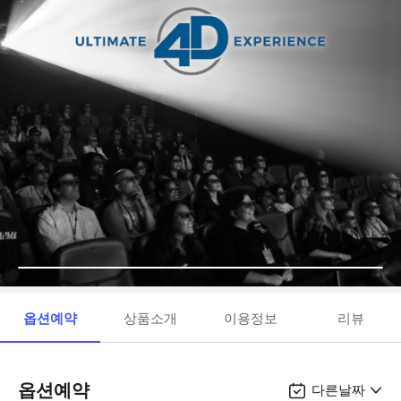
옵션예약
상품소개
이용정보
리뷰
옵션예약
다른날짜