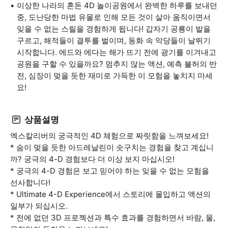
이상한 나라의 혼돈 4D 놀이공원에서 완벽한 하루를 보내던
중, 도난당한 마법 유물로 인해 모든 것이 살아 움직이면서
잊을 수 없는 스릴을 경험하게 됩니다! 갑자기 공룡이 발을
구르고, 해적들이 결투를 벌이며, 동화 속 악당들이 날뛰기
시작합니다. 에드와 에다는 해가 뜨기 전에 광기를 이겨내고
공원을 구할 수 있을까요? 멈추지 않는 액션, 예측 불허의 반
전, 심장이 멎을 듯한 재미로 가득한 이 모험을 놓치지 마세
요!
상품설명
엑스칼리버의 궁극적인 4D 체험으로 짜릿함을 느껴보세요!
* 숨이 멎을 듯한 아드레날린이 솟구치는 경험을 찾고 계십니
까? 궁극의 4-D 경험보다 더 이상 보지 마십시오!
* 궁극의 4-D 경험은 보고 믿어야 하는 잊을 수 없는 모험을
선사합니다!
* Ultimate 4-D Experience에서 스토리에 몰입하고 액션의
일부가 되십시오.
* 전에 없던 3D 프로젝션과 특수 효과를 경험하면서 바람, 물,