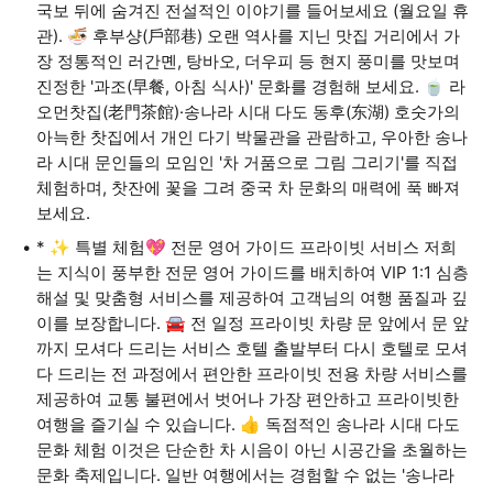
국보 뒤에 숨겨진 전설적인 이야기를 들어보세요 (월요일 휴
관). 🍜 후부샹(戶部巷) 오랜 역사를 지닌 맛집 거리에서 가
장 정통적인 러간몐, 탕바오, 더우피 등 현지 풍미를 맛보며
진정한 '과조(早餐, 아침 식사)' 문화를 경험해 보세요. 🍵 라
오먼찻집(老門茶館)·송나라 시대 다도 동후(东湖) 호숫가의
아늑한 찻집에서 개인 다기 박물관을 관람하고, 우아한 송나
라 시대 문인들의 모임인 '차 거품으로 그림 그리기'를 직접
체험하며, 찻잔에 꽃을 그려 중국 차 문화의 매력에 푹 빠져
보세요.
* ✨ 특별 체험💖 전문 영어 가이드 프라이빗 서비스 저희
는 지식이 풍부한 전문 영어 가이드를 배치하여 VIP 1:1 심층
해설 및 맞춤형 서비스를 제공하여 고객님의 여행 품질과 깊
이를 보장합니다. 🚘 전 일정 프라이빗 차량 문 앞에서 문 앞
까지 모셔다 드리는 서비스 호텔 출발부터 다시 호텔로 모셔
다 드리는 전 과정에서 편안한 프라이빗 전용 차량 서비스를
제공하여 교통 불편에서 벗어나 가장 편안하고 프라이빗한
여행을 즐기실 수 있습니다. 👍 독점적인 송나라 시대 다도
문화 체험 이것은 단순한 차 시음이 아닌 시공간을 초월하는
문화 축제입니다. 일반 여행에서는 경험할 수 없는 '송나라