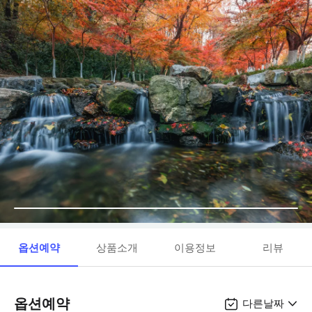
옵션예약
상품소개
이용정보
리뷰
옵션예약
다른날짜