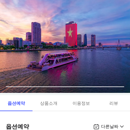
옵션예약
상품소개
이용정보
리뷰
옵션예약
다른날짜