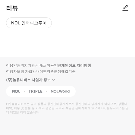
리뷰
NOL 인터파크투어
NOL
별
사
에서
점
진/
작성
높
동
된
은
영
리뷰
순
상
이용약관
위치기반서비스 이용약관
개인정보 처리방침
입니
여행자보험 가입안내
여행약관
분쟁해결기준
다.
(주)놀유니버스 사업자 정보
별
사
NOL
Triple
Interpark Global
점
진/
높
동
(주)놀유니버스
는 일부 상품의 통신판매중개자로서 통신판매의 당사자가 아니므로, 상품의
예약, 이용 및 환불 등 거래와 관련된 의무와 책임은 판매자에게 있으며
은
영
(주)놀유니버스
는 일
체 책임을 지지 않습니다.
순
상