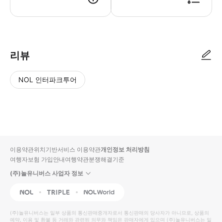
● 예약접수 후 확정이 되면 이용가능합니다. ● 바우처에 안내된 사용 방법
리뷰
NOL 인터파크투어
NOL
별
사
에서
점
진/
작성
높
동
된
은
영
리뷰
순
상
이용약관
위치기반서비스 이용약관
개인정보 처리방침
입니
여행자보험 가입안내
여행약관
분쟁해결기준
다.
(주)놀유니버스 사업자 정보
별
사
NOL
Triple
Interpark Global
점
진/
높
동
(주)놀유니버스
는 일부 상품의 통신판매중개자로서 통신판매의 당사자가 아니므로, 상품의
예약, 이용 및 환불 등 거래와 관련된 의무와 책임은 판매자에게 있으며
은
영
(주)놀유니버스
는 일