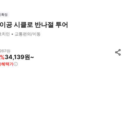
시확정
이공 시클로 반나절 투어
호치민
교통편의/이동
267
원
34,139원~
%
종혜택가