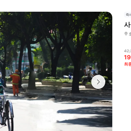
즉
사
42,
19
최