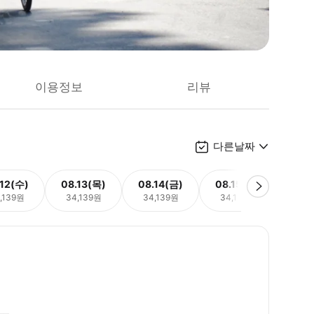
이용정보
리뷰
다른날짜
.12(수)
08.13(목)
08.14(금)
08.15(토)
08.
,139원
34,139원
34,139원
34,139원
34,