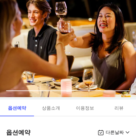
옵션예약
상품소개
이용정보
리뷰
옵션예약
다른날짜