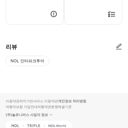
리뷰
NOL 인터파크투어
NOL
별
사
에서
점
진/
작성
높
동
된
은
영
리뷰
순
상
이용약관
위치기반서비스 이용약관
개인정보 처리방침
입니
여행자보험 가입안내
여행약관
분쟁해결기준
다.
(주)놀유니버스 사업자 정보
별
사
NOL
Triple
Interpark Global