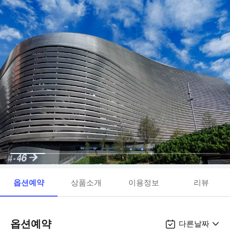
옵션예약
상품소개
이용정보
리뷰
옵션예약
다른날짜