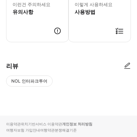
이런건 주의하세요
이렇게 사용하세요
유의사항
사용방법
리뷰
NOL 인터파크투어
NOL
별
사
에서
점
진/
작성
높
동
된
은
영
리뷰
순
상
이용약관
위치기반서비스 이용약관
개인정보 처리방침
입니
여행자보험 가입안내
여행약관
분쟁해결기준
다.