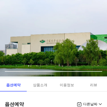
옵션예약
상품소개
이용정보
리뷰
옵션예약
다른날짜