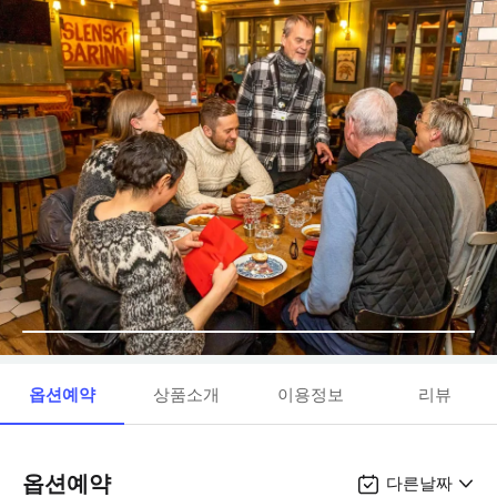
옵션예약
상품소개
이용정보
리뷰
옵션예약
다른날짜