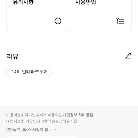
유의사항
사용방법
리뷰
NOL 인터파크투어
NOL
별
사
에서
점
진/
작성
높
동
된
은
영
리뷰
순
상
이용약관
위치기반서비스 이용약관
개인정보 처리방침
입니
여행자보험 가입안내
여행약관
분쟁해결기준
다.
(주)놀유니버스 사업자 정보