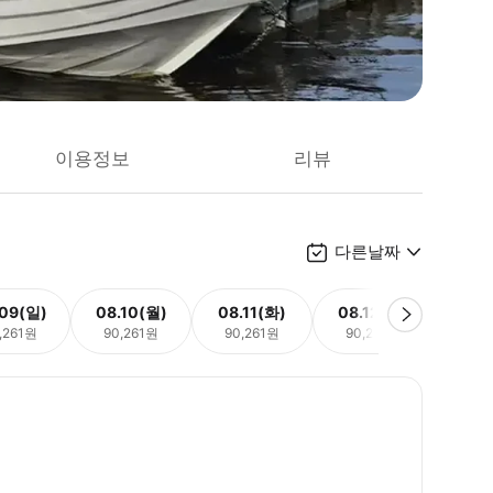
이용정보
리뷰
다른날짜
.09(일)
08.10(월)
08.11(화)
08.12(수)
08.
,261원
90,261원
90,261원
90,261원
90,