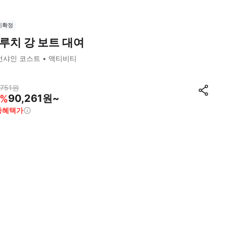
시확정
루치 강 보트 대여
선샤인 코스트
액티비티
,751
원
90,261원~
%
종혜택가