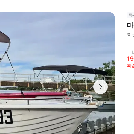
즉
마
111
19
최