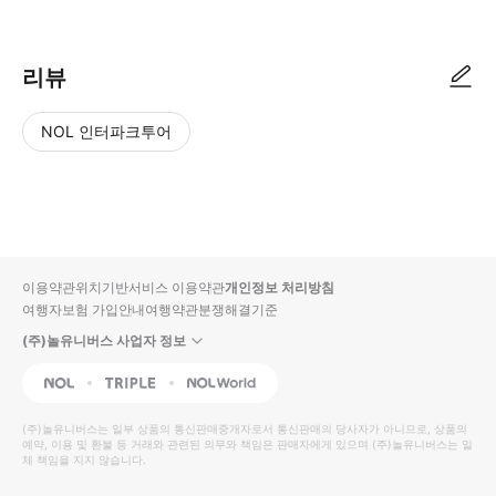
리뷰
NOL 인터파크투어
NOL
별
사
에서
점
진/
작성
높
동
된
은
영
리뷰
순
상
이용약관
위치기반서비스 이용약관
개인정보 처리방침
입니
여행자보험 가입안내
여행약관
분쟁해결기준
다.
(주)놀유니버스 사업자 정보
별
사
NOL
Triple
Interpark Global
점
진/
높
동
(주)놀유니버스
는 일부 상품의 통신판매중개자로서 통신판매의 당사자가 아니므로, 상품의
예약, 이용 및 환불 등 거래와 관련된 의무와 책임은 판매자에게 있으며
은
영
(주)놀유니버스
는 일
체 책임을 지지 않습니다.
순
상