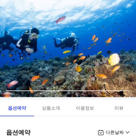
옵션예약
상품소개
이용정보
리뷰
옵션예약
다른날짜