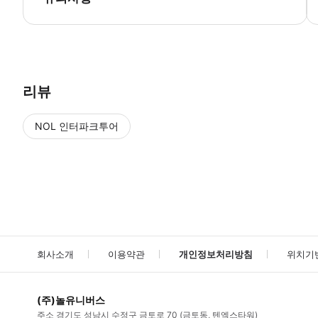
점원이 예약 정보(예약 번호, 이름, 전화번호)를 확인 후 이용 가능합니
리뷰
NOL 인터파크투어
NOL
에서 작성된 리뷰 입니다.
별점 높은순
별점 높은순
회사소개
이용약관
개인정보처리방침
위치기
(주)놀유니버스
주소
경기도 성남시 수정구 금토로 70 (금토동, 텐엑스타워)