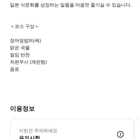
일본 식문화를 상징하는 일품을 마음껏 즐기실 수 있습니다.
＜코스 구성＞
장어덮밥(타케)
맑은 국물
절임 반찬
차완무시 (계란찜)
음료
이용정보
·
이런건 주의하세요
유의사항