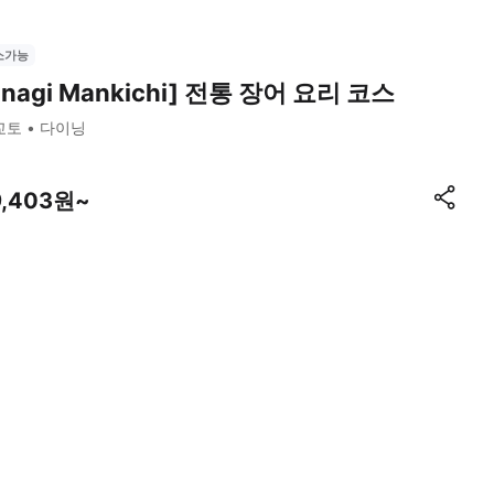
소가능
Unagi Mankichi] 전통 장어 요리 코스
교토
다이닝
9,403원~