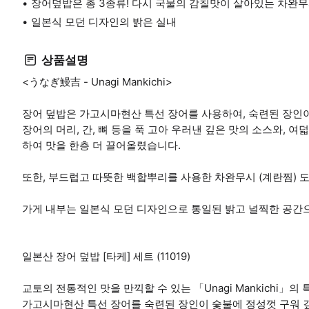
장어덮밥은 총 3종류! 다시 국물의 감칠맛이 살아있는 차완무시
일본식 모던 디자인의 밝은 실내
상품설명
<うなぎ鰻吉 - Unagi Mankichi>
장어 덮밥은 가고시마현산 특선 장어를 사용하여, 숙련된 장인
장어의 머리, 간, 뼈 등을 푹 고아 우러낸 깊은 맛의 소스와, 
하여 맛을 한층 더 끌어올렸습니다.
또한, 부드럽고 따뜻한 백합뿌리를 사용한 차완무시 (계란찜) 
가게 내부는 일본식 모던 디자인으로 통일된 밝고 널찍한 공간
일본산 장어 덮밥 [타케] 세트 (11019)
교토의 전통적인 맛을 만끽할 수 있는 「Unagi Mankichi」
가고시마현산 특선 장어를 숙련된 장인이 숯불에 정성껏 구워 