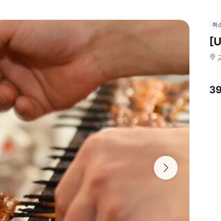
취
[
3