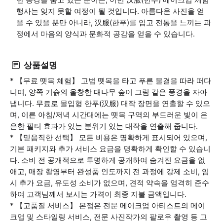
행사는 잊지 못할 여정이 될 것입니다. 아름다운 사진을 얻
을 수 있을 뿐만 아니라, 汉服(한푸)를 입고 전통을 느끼는 과
정에서 마음의 양식과 문화적 공감을 얻을 수 있습니다.
상품설명
* 【무료 뗏목 체험】 고법 뗏목을 타고 푸른 물결을 따라 떠다
니며, 양쪽 기슭의 울창한 대나무 숲이 그림 같은 풍경을 자아
냅니다. 무료로 몰입형 한푸(汉服) 대작 장면을 연출할 수 있으
며, 이른 아침/저녁 시간대에는 뗏목 구역의 부드러운 빛이 은
은한 필터 효과가 있는 분위기 있는 대작을 연출해 줍니다.
* 【믿음직한 선택】 모든 비용은 명확하게 표시되어 있으며,
기본 패키지와 추가 서비스 요금을 명확하게 확인할 수 있습니
다. 소비 전 공개적으로 투명하게 공개하여 숨겨진 요금을 없
애고, 매장 촬영부터 완성품 인도까지 전 과정에 강제 소비, 임
시 추가 요금, 유도성 소비가 없으며, 견적 약속을 엄격히 준수
하여 고객님께서 보시는 가격이 최종 지불 금액입니다.
* 【고품질 서비스】 본점은 전문 메이크업 아티스트의 메이
크업 및 스타일링 서비스, 전문 사진작가의 팔로우 촬영 등 고