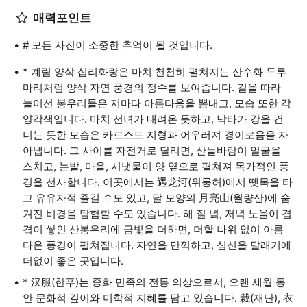
매력포인트
# 모든 사진이 소중한 추억이 될 것입니다.
* 계림 양삭 십리화랑은 마치 천천히 펼쳐지는 산수화 두루
마리처럼 양삭 자연 풍경의 정수를 보여줍니다. 길을 따라
늘어선 봉우리들은 저마다 아름다움을 뽐내고, 모습 또한 각
양각색입니다. 마치 선녀가 내려온 듯하고, 낙타가 강을 건
너는 듯한 모습은 카르스트 지형과 어우러져 경이로움을 자
아냅니다. 그 사이를 자전거로 달리면, 산들바람이 얼굴을
스치고, 논밭, 마을, 시냇물이 양 옆으로 펼쳐져 목가적인 풍
경을 선사합니다. 이곳에서는 遇龙河(위룽허)에서 뗏목을 타
고 유유자적 즐길 수도 있고, 달 모양의 月亮山(월량산)에 숨
겨진 비경을 탐험할 수도 있습니다. 해 질 녘, 저녁 노을이 겹
겹이 쌓인 산봉우리에 금빛을 더하면, 더할 나위 없이 아름
다운 풍경이 펼쳐집니다. 자연을 만끽하고, 심신을 달래기에
더없이 좋은 곳입니다.
* 汉服(한푸)는 중화 민족의 전통 의상으로서, 오랜 세월 동
안 문화적 깊이와 미학적 지혜를 담고 있습니다. 裁(재단), 衣