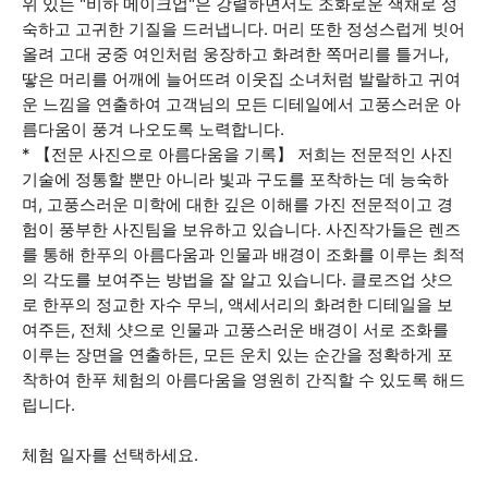
위 있는 "비하 메이크업"은 강렬하면서도 조화로운 색채로 성
숙하고 고귀한 기질을 드러냅니다. 머리 또한 정성스럽게 빗어
올려 고대 궁중 여인처럼 웅장하고 화려한 쪽머리를 틀거나,
땋은 머리를 어깨에 늘어뜨려 이웃집 소녀처럼 발랄하고 귀여
운 느낌을 연출하여 고객님의 모든 디테일에서 고풍스러운 아
름다움이 풍겨 나오도록 노력합니다.
* 【전문 사진으로 아름다움을 기록】 저희는 전문적인 사진
기술에 정통할 뿐만 아니라 빛과 구도를 포착하는 데 능숙하
며, 고풍스러운 미학에 대한 깊은 이해를 가진 전문적이고 경
험이 풍부한 사진팀을 보유하고 있습니다. 사진작가들은 렌즈
를 통해 한푸의 아름다움과 인물과 배경이 조화를 이루는 최적
의 각도를 보여주는 방법을 잘 알고 있습니다. 클로즈업 샷으
로 한푸의 정교한 자수 무늬, 액세서리의 화려한 디테일을 보
여주든, 전체 샷으로 인물과 고풍스러운 배경이 서로 조화를
이루는 장면을 연출하든, 모든 운치 있는 순간을 정확하게 포
착하여 한푸 체험의 아름다움을 영원히 간직할 수 있도록 해드
립니다.
체험 일자를 선택하세요.