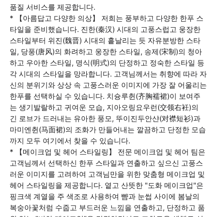
품질 서비스를 제공합니다.
* 【아름답고 다양한 의상】 저희는 풍부하고 다양한 한푸 스
타일을 준비했습니다. 진한(秦汉) 시대의 고풍스럽고 웅장한
스타일부터 위진(魏晋) 시대의 흩날리는 듯 자유분방한 스타
일, 당풍(唐风)의 화려하고 웅장한 스타일, 송제(宋制)의 청아
하고 우아한 스타일, 명식(明式)의 단정하고 정숙한 스타일 등
각 시대의 스타일을 망라합니다. 고객님께서는 취향에 따라 자
신의 분위기와 상상 속 고풍스러운 이미지에 가장 잘 어울리는
한푸를 선택하실 수 있습니다. 치슝루췬(齐胸襦裙)이 보여주
는 생기발랄하고 귀여운 모습, 지아오링요우런(交领右衽)의
긴 로브가 드러내는 유아한 풍모, 뚜이진두안샨(对襟短衫)과
마미엔췬(马面裙)의 조화가 만들어내는 깔끔하고 단정한 모습
까지 모두 여기에서 찾을 수 있습니다.
* 【메이크업 및 헤어 스타일링】 전문 메이크업 및 헤어 팀은
고객님께서 선택하신 한푸 스타일과 연출하고 싶으신 고풍스
러운 이미지를 고려하여 고객님만을 위한 맞춤형 메이크업 및
헤어 스타일링을 제공합니다. 옅고 산뜻한 "도화 메이크업"은
핑크색 계열을 주 색조로 사용하여 뺨과 눈썹 사이에 봄날의
복숭아꽃처럼 수줍고 부드러운 느낌을 연출하고, 단정하고 품