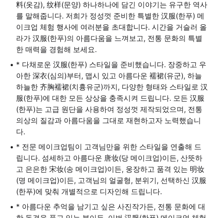
料(옷감), 纹样(문양) 하나하나에 담긴 이야기는 유구한 역사
를 말해줍니다. 저희가 정성껏 준비한 특별한 汉服(한푸) 메
이크업 체험 행사에 여러분을 초대합니다. 시간을 거슬러 올
라가 汉服(한푸)의 아름다움을 느껴보고, 전통 문화의 특별
한 매력을 경험해 보세요.
* 다채로운 汉服(한푸) 스타일을 준비했습니다. 장중하고 우
아한 深衣(심의)부터, 맵시 있고 아름다운 襦裙(유군), 하늘
하늘한 齐胸襦裙(치흉유군)까지, 다양한 형태와 스타일로 汉
服(한푸)에 대한 모든 상상을 충족시켜 드립니다. 모든 汉服
(한푸)는 고급 원단을 사용하여 정성껏 제작되었으며, 전통
의상의 질감과 아름다움을 그대로 재현하고자 노력했습니
다.
* 전문 메이크업팀이 고객님만을 위한 스타일을 연출해 드
립니다. 섬세하고 아름다운 唐妆(당 메이크업)이든, 산뜻하
고 은은한 宋妆(송 메이크업)이든, 웅장하고 품격 있는 明妆
(명 메이크업)이든, 고객님의 얼굴형, 분위기, 선택하신 汉服
(한푸)에 맞춰 개별적으로 디자인해 드립니다.
* 아름다운 추억을 남기고 싶은 사진작가든, 전통 문화에 대
한 동경을 품고 있는 분이든, 이번 汉服(한푸) 메이크업 체험