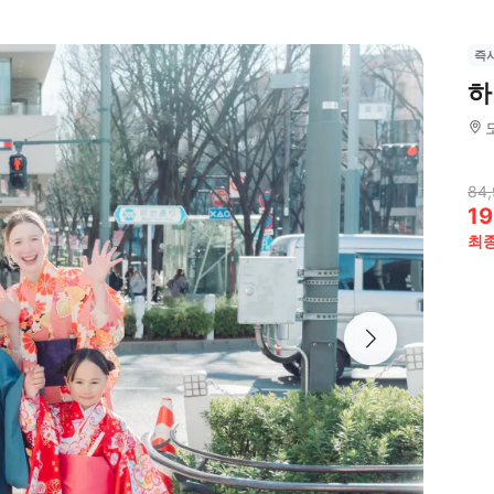
즉
하
84,
19
최