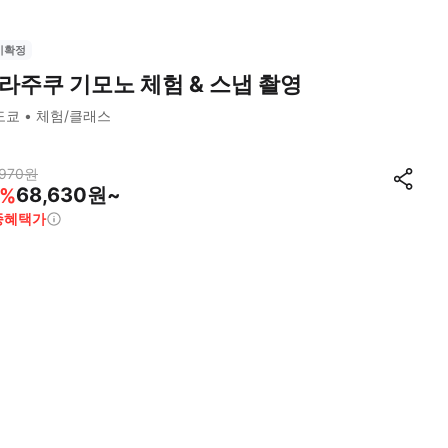
시확정
라주쿠 기모노 체험 & 스냅 촬영
도쿄
체험/클래스
970
원
68,630원~
%
종혜택가