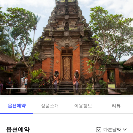
옵션예약
상품소개
이용정보
리뷰
옵션예약
다른날짜