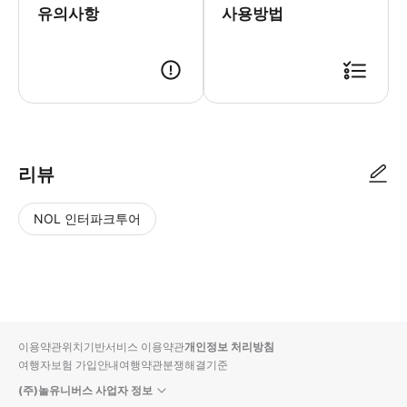
유의사항
사용방법
1. 원하시는 일정에 예약 접수해 주세요. 2. 고객님 정보 확인 후 예약 진
리뷰
NOL 인터파크투어
NOL
별
사
에서
점
진/
작성
높
동
된
은
영
리뷰
순
상
이용약관
위치기반서비스 이용약관
개인정보 처리방침
입니
여행자보험 가입안내
여행약관
분쟁해결기준
다.
(주)놀유니버스 사업자 정보