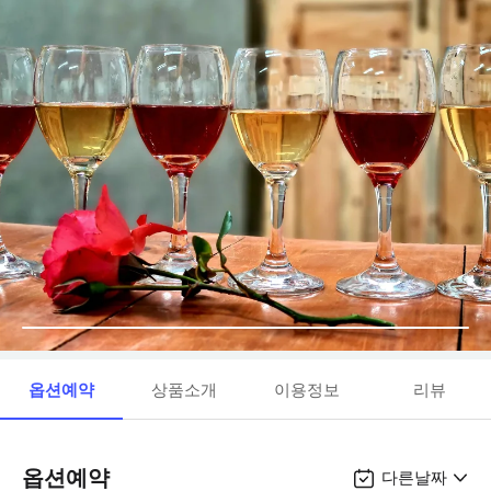
옵션예약
상품소개
이용정보
리뷰
옵션예약
다른날짜