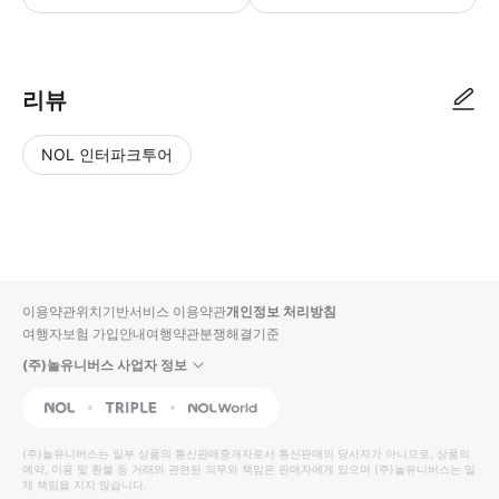
리뷰
NOL 인터파크투어
NOL
별
사
에서
점
진/
작성
높
동
된
은
영
리뷰
순
상
이용약관
위치기반서비스 이용약관
개인정보 처리방침
입니
여행자보험 가입안내
여행약관
분쟁해결기준
다.
(주)놀유니버스 사업자 정보
별
사
NOL
Triple
Interpark Global
점
진/
높
동
(주)놀유니버스
는 일부 상품의 통신판매중개자로서 통신판매의 당사자가 아니므로, 상품의
예약, 이용 및 환불 등 거래와 관련된 의무와 책임은 판매자에게 있으며
은
영
(주)놀유니버스
는 일
체 책임을 지지 않습니다.
순
상