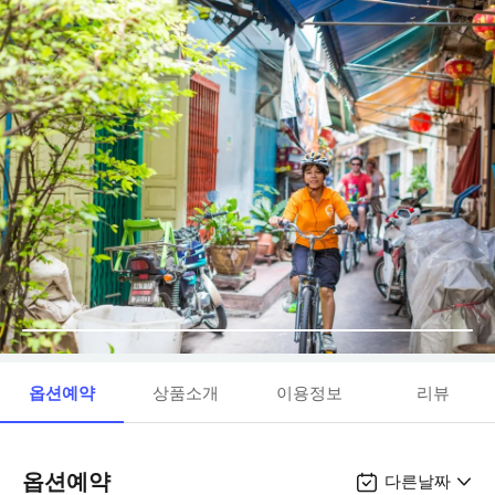
옵션예약
상품소개
이용정보
리뷰
옵션예약
다른날짜