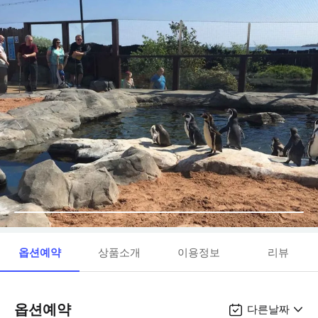
옵션예약
상품소개
이용정보
리뷰
옵션예약
다른날짜