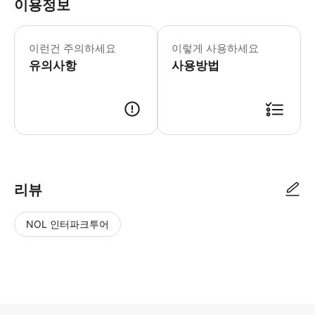
이용정보
씨 라이프 스카버러 월요일-일요일: 10:
* 자연 서식지와 유사하게 조성된 야외
이런건 주의하세요
이렇게 사용하세요
유의사항
사용방법
리뷰
NOL 인터파크투어
NOL
별
사
에서
점
진/
작성
높
동
된
은
영
리뷰