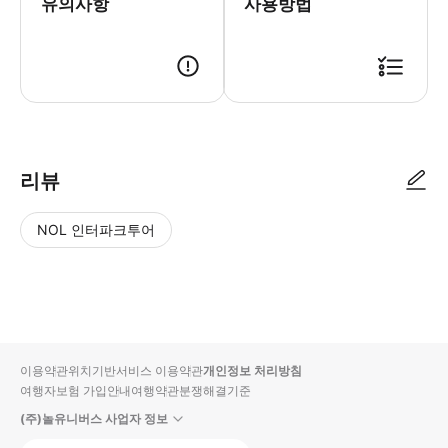
유의사항
사용방법
● 예약접수 후 확정이 되면 이용가능합니다. ● 바우처에 안내된 사용 방법
리뷰
NOL 인터파크투어
NOL
별
사
에서
점
진/
작성
높
동
된
은
영
리뷰
순
상
이용약관
위치기반서비스 이용약관
개인정보 처리방침
입니
여행자보험 가입안내
여행약관
분쟁해결기준
다.
(주)놀유니버스 사업자 정보