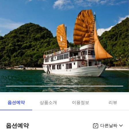
옵션예약
상품소개
이용정보
리뷰
옵션예약
다른날짜