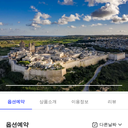
옵션예약
상품소개
이용정보
리뷰
옵션예약
다른날짜