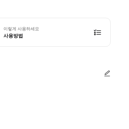
 꼭 알아두세요 * 유니버설 스튜디오 싱가포르 입장권은 공원 재입장이 허용되지 않습니다.
이렇게 사용하세요
사용방법
여주고 입장하세요 ▶ 구매 후 안내 리조트 월드 센토사는 언제든지 이용 약관을 
사진/동영상
사진/동영상