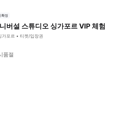
시확정
니버설 스튜디오 싱가포르 VIP 체험
싱가포르
티켓/입장권
시품절