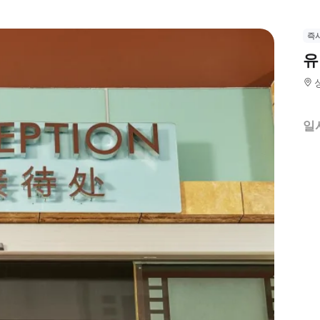
즉
유
일