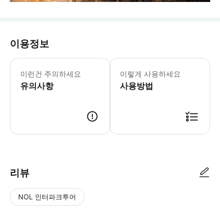
이용정보
▶B코스 【샹그릴라+호도협 트레킹 5일: 
▶D코스 【샹그릴라+무저호 5일 레저 투
이런건 주의하세요
이렇게 사용하세요
▶A코스 【샹그릴라+위붕: 일조금산 전망 
유의사항
▶C코스【샹그릴라+바라그종 친자 여행 5일
사용방법
▶A라인 - 스페셜 슈팅 - 이용요건 * 
▶5월 24일 B코스 [샹라 5일 하이킹 +
▶5월 30일 2인 커스텀 그룹 - 이용
▶9월 5일 4인 맞춤 투어 - 이용요건
▶10.7 샹그릴라 맞춤 2인 전용 상품
▶9.9-9.12 럭셔리 샹그릴라 C코스 
▶10.2 윈난 샹그릴라 2인 맞춤 여행
▶11.11-11.15 윈난 맞춤 2인 - 
▶11.29-샹그릴라 야생 럭셔리 5일-
▶2.7 윈난성 샹그릴라 2인 맞춤 여행
리뷰
NOL 인터파크투어