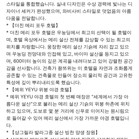
스타일을 통합했습니다. 실내 디자인은 수상 경력에 빛나는 디
자이너 셰커가 완성했으며, 와비사비 스타일로 덧없음의 아름
다움을 전달합니다.
* 【더친 메리 포두 호텔】
* 더친 메리 포두 호텔은 우눙딩에서 최고의 선택이 될 호텔이
며, 호텔 옥상에서는 메리 설산 전체를 감상할 수 있는 최고의
위치를 자랑합니다. 웅장한 메리 설산 기슭에 자리 잡고 있으
며 우눙딩 전망대와 인접해 있고, 바이마 설산을 등지고 있으
며, 600미터 높이의 깊은 계곡을 내려다보고 있어 강렬한 공간
감을 선사합니다. 건축가 좡쯔위는 이 호텔을 자연과 조화롭게
공존할 수 있는 건축물로 만들어 장소의 물리적 공간과 고유한
특성에 깊이 뿌리내리도록 했습니다.
* 【예위 YEYU 위붕 야경 호텔】
* 예위 YEYU 야경 호텔의 첫 번째 매장은 "세계에서 가장 아
름다운 설산"으로 불리는 메리 설산 기슭의 위붕 하촌에 위치
하고 있으며, 도보로 몇 분 거리에 신푸로 이어지는 원시림으
로 들어갈 수 있어 메리 설산에서 가장 가까운 야경 호텔입니
다.
* 【샹그릴라 발라그종 설산 빙천 양생 장원】