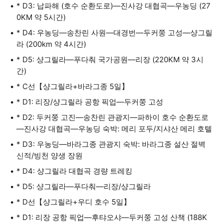
* D3: 납파해 (호수 순환도로)—진사강 대협곡—우농딩 (27
0KM 약 5시간)
* D4: 우농딩—송찬린 사원—대경번—두커쭝 고성—샹그릴
라 (200km 약 4시간)
* D5: 샹그릴라—푸다춰 국가공원—리장 (220KM 약 3시
간)
* C선【샹그릴라+바라그종 5일】
* D1: 리장/샹그릴라 공항 픽업—두커쭝 고성
* D2: 두커쭝 고진—송찬린 관광지—파하이 호수 순환도로
—진사강 대협곡—우농딩 숙박: 메리 포두/지샤산 메리 호텔
* D3: 우농딩—바라그종 관광지 숙박: 바라그종 설산 절벽
신적/빙천 양생 장원
* D4: 샹그릴라 대협곡 경량 트레킹
* D5: 샹그릴라—푸다춰—리장/샹그릴라
* D선【샹그릴라+우디 호수 5일】
* D1: 리장 공항 픽업—후탸오샤—두커쭝 고성 산책 (188K