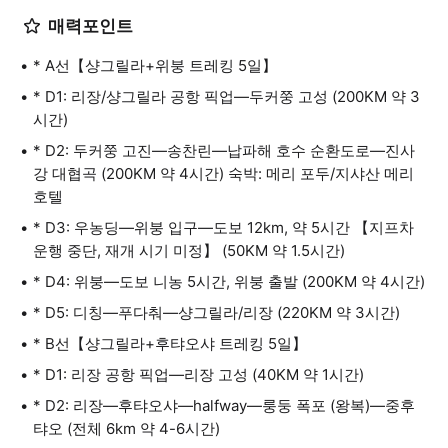
매력포인트
* A선【샹그릴라+위붕 트레킹 5일】
* D1: 리장/샹그릴라 공항 픽업—두커쭝 고성 (200KM 약 3
시간)
* D2: 두커쭝 고진—송찬린—납파해 호수 순환도로—진사
강 대협곡 (200KM 약 4시간) 숙박: 메리 포두/지샤산 메리
호텔
* D3: 우농딩—위붕 입구—도보 12km, 약 5시간 【지프차
운행 중단, 재개 시기 미정】 (50KM 약 1.5시간)
* D4: 위붕—도보 니농 5시간, 위붕 출발 (200KM 약 4시간)
* D5: 디칭—푸다춰—샹그릴라/리장 (220KM 약 3시간)
* B선【샹그릴라+후탸오샤 트레킹 5일】
* D1: 리장 공항 픽업—리장 고성 (40KM 약 1시간)
* D2: 리장—후탸오샤—halfway—룽둥 폭포 (왕복)—중후
탸오 (전체 6km 약 4-6시간)