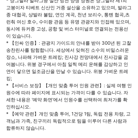
* 샹그릴라 발라그종 설산 빙천 양생 장원은 샹그릴라 제1의
고봉이자 티베트 신산인 거종 설산을 소유하고 있으며, 발라그
종 대협곡, 샹발라 불탑, 연인 계곡, 천년 보리수, 통톈 협곡,츠
런춰 여신 호수, 수이좡 관음 등 유명 관광지와 인접해 있으며,
동시에 듀커종 고성, 공항 및 버스 터미널로 연결되는 전용선
이 있습니다.
* 【인싸 인증】: 관광지 가이드의 안내를 받아 300년 된 고찰
송찬린사를 탐험합니다. 세상에서 잊혀진 소수의 비밀스러운
장소, 나파해 가벼운 트레킹; 진사강 전망대에서 진사강을 굽
어봅니다. 위붕 경구에서 아침 일찍 메리 운해를 감상하고 인
연이 닿으면 일조금산을 만날 수 있습니다. 위붕 가벼운 트레
킹;
* 【서비스 보장】【개인 맞춤 투어 인원 관련】: 실제 여행 인
원수에 따라 페이지에 표시되는 가격이 다를 수 있습니다. 자
세한 내용은 '예약 화면'에서 인원수를 선택하여 최저가를 확
인하십시오.
* 【예약 관련】개인 맞춤 투어, 1건당 1팀, 독립 전용 차량, 고
객님과 가족, 친구끼리 독립적으로 팀을 이루어 다른 사람과
합류하지 않습니다.