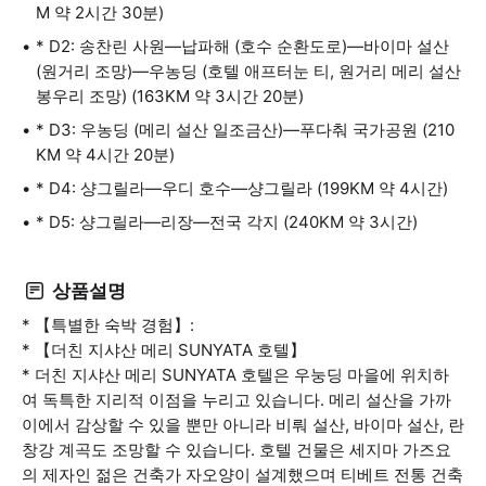
M 약 2시간 30분)
* D2: 송찬린 사원—납파해 (호수 순환도로)—바이마 설산
(원거리 조망)—우농딩 (호텔 애프터눈 티, 원거리 메리 설산
봉우리 조망) (163KM 약 3시간 20분)
* D3: 우농딩 (메리 설산 일조금산)—푸다춰 국가공원 (210
KM 약 4시간 20분)
* D4: 샹그릴라—우디 호수—샹그릴라 (199KM 약 4시간)
* D5: 샹그릴라—리장—전국 각지 (240KM 약 3시간)
상품설명
* 【특별한 숙박 경험】:
* 【더친 지샤산 메리 SUNYATA 호텔】
* 더친 지샤산 메리 SUNYATA 호텔은 우눙딩 마을에 위치하
여 독특한 지리적 이점을 누리고 있습니다. 메리 설산을 가까
이에서 감상할 수 있을 뿐만 아니라 비뤄 설산, 바이마 설산, 란
창강 계곡도 조망할 수 있습니다. 호텔 건물은 세지마 가즈요
의 제자인 젊은 건축가 자오양이 설계했으며 티베트 전통 건축