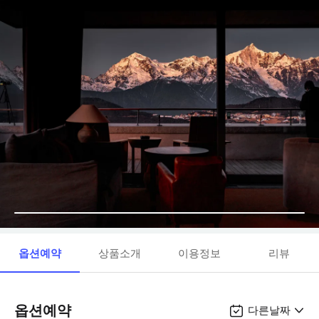
옵션예약
상품소개
이용정보
리뷰
옵션예약
다른날짜