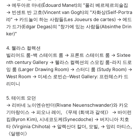
→ 에두아르 마네(Édouard Manet)의 "폴리 베르제르의술집
→ 빈센트 반 고흐(Vincent van Gogh)의 "자화상(Self-Portra
it)" → 카드놀이 하는 사람들(Les Joueurs de cartes) → 에드
가 드가(Edgar Degas)의 "창가에 있는 사람들(Absinthe Drin
ker)"
4. 웰라스 컬렉션
빌리어드 룸-백 스테이트 룸 → 프론트 스테이트 룸 → Sixtee
nth century Gallery → 웰라스 컬렉션의 스모킹 룸-라지 드로
잉 룸 (Larger Drawing Room) → 스터디 룸 (Study Room) →
West Room → 미세스 로빈슨-West Gallery: 프란체스카 드
리미니
5. 테이트 모던
→ 리바네 노이엔슈반더(Rivane Neuenschwander)와 카오
기마랑이스 → 피오나 레이, 《무제 (회색과 갈색)》 → 바이런
킴(Byron Kim), 시네코도케(Synecdoche) → 버지니아 치호
타 (Virginia Chihota) → 알렉산더 칼더, 모빌, → 앙리 마티스,
《달팽이》