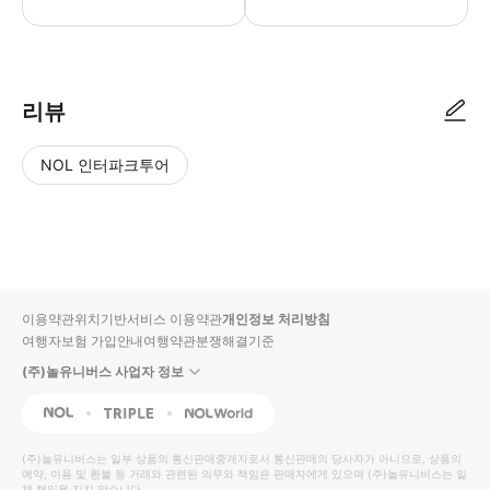
･ 만나는 시간 : 오전 10:00 / 오후 14:00 ･ 만나는 장소 : 테이
리뷰
NOL 인터파크투어
NOL
별
사
에서
점
진/
작성
높
동
된
은
영
리뷰
순
상
이용약관
위치기반서비스 이용약관
개인정보 처리방침
입니
여행자보험 가입안내
여행약관
분쟁해결기준
다.
(주)놀유니버스 사업자 정보
별
사
NOL
Triple
Interpark Global
점
진/
높
동
(주)놀유니버스
는 일부 상품의 통신판매중개자로서 통신판매의 당사자가 아니므로, 상품의
예약, 이용 및 환불 등 거래와 관련된 의무와 책임은 판매자에게 있으며
은
영
(주)놀유니버스
는 일
체 책임을 지지 않습니다.