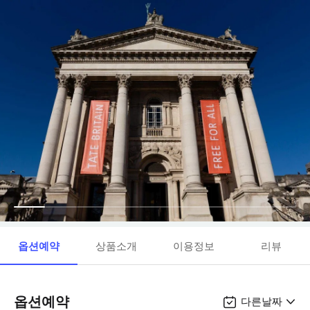
옵션예약
상품소개
이용정보
리뷰
옵션예약
다른날짜