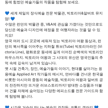
동에 힘썼던 예술가들의 작품을 탐험해 보세요.
💙 세계 제일의 장식예술 전문 박물관, 빅토리아&알버트 뮤지
엄! 💙
수많은 런던의 박물관 중, V&A에 관심을 가졌다는 것만으로도
당신은 예술과 디자인에 애정을 둔 여행자라는 것을 알 수 있
지요!
영국 여러 도시 곳곳에 세워져 있는 빅토리아 여왕 동상과, 런
던의 북서쪽을 이어주는 지하철 튜브(Tube) 빅토리아라인 (Vi
ctoria Line), 평화로운 동네에 길게 이어진 순백색의 빅토리안
하우스까지. 빅토리아 여왕과 그 시대의 유산은 영국인들의 추
억 속에 깊숙이 남겨져 있습니다.
옛 시절 건축가, 장인, 예술가들의 이야기, 현대를 살아가는 응
용예술 Applied Art 작가들의 메시지, 먼바다를 건너온 한국을
비롯한 아시아와 중동의 예술작품, 빅토리아 여왕과 알버트 공
의 잔잔하지만 뜨거운 러브스토리까지! 방대한 소장품과 더불
어 건물 자체에 숨어있는 다양한 에피소드를 전문 가이드와 함
께 탐방해 봅니다.
💙 시간을 거슬러 만나는 예술의 걸작들: 코톨드 갤러리 💙