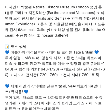
6. 자연사 박물관 Natural History Museum London 중앙 홀
(블루 고래) → 지진&화산 (Earthquake and Volcanoes) → 석
영과 보석 전시 (Minerals and Gems) → 인간의 진화 전시 (H
uman Evolutions) → 휴식 및 자율관람 (메인홀카페) ( → 포유
류 전시 (Mammals Gallery) ( → 해양 생물 전시 (Life in the O
cean) → 공룡 전시 (Dinosaur Gallery)
📝 코스 상세
💙 예술가의 여정을 따라 - 테이트 브리튼 Tate Britain 💙
투어 일정: JMW 터너: 명성의 시작 → 존 컨스터블 빅토리아
미술 → 라파엘 전파관 빅토리아 미술 → 망명과 왕조 (1545~1
640) → 법정과 의회(1640-1720) → 대도시 전시관(1720-176
0) → 대도시 전시관(1720-1760) → 전시 시대(1760-1815)
💙 세계 제일의 장식예술 전문 박물관, V&A(빅토리아&알버
트) 뮤지움! 💙
투어 일정: 캐스트 코트 → 라파엘로 카툰과 태피스트리 → 쥬
얼리관 → 세라믹 스테어 케이스와 윌리엄 모리스 카페 → 브
리튼관 → 유러피안관→ 세라믹관