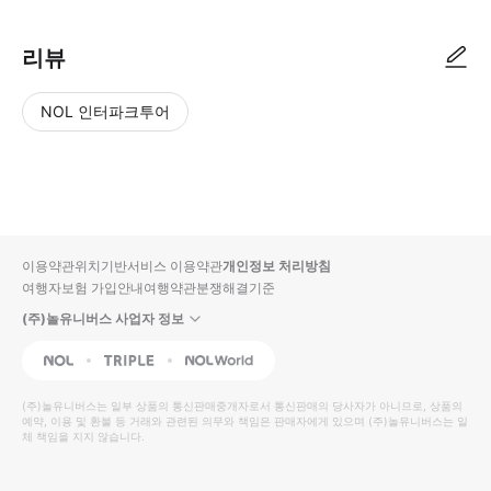
리뷰
NOL 인터파크투어
NOL
별
사
에서
점
진/
작성
높
동
된
은
영
리뷰
순
상
이용약관
위치기반서비스 이용약관
개인정보 처리방침
입니
여행자보험 가입안내
여행약관
분쟁해결기준
다.
(주)놀유니버스 사업자 정보
별
사
NOL
Triple
Interpark Global
점
진/
높
동
(주)놀유니버스
는 일부 상품의 통신판매중개자로서 통신판매의 당사자가 아니므로, 상품의
예약, 이용 및 환불 등 거래와 관련된 의무와 책임은 판매자에게 있으며
은
영
(주)놀유니버스
는 일
체 책임을 지지 않습니다.
순
상