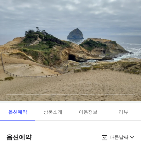
옵션예약
상품소개
이용정보
리뷰
옵션예약
다른날짜