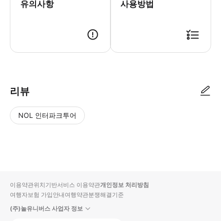
유의사항
사용방법
리뷰
NOL 인터파크투어
NOL
별
사
에서
점
진/
작성
높
동
된
은
영
리뷰
순
상
이용약관
위치기반서비스 이용약관
개인정보 처리방침
입니
여행자보험 가입안내
여행약관
분쟁해결기준
다.
(주)놀유니버스 사업자 정보