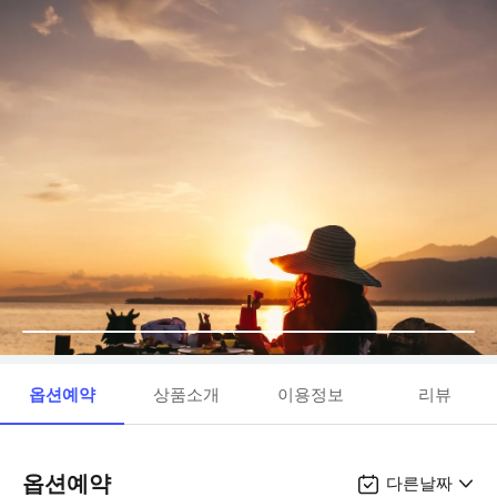
옵션예약
상품소개
이용정보
리뷰
옵션예약
다른날짜