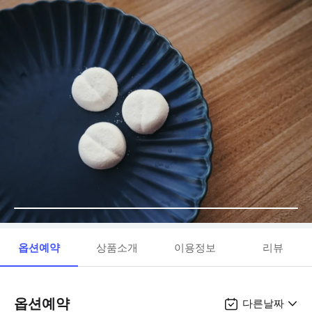
옵션예약
상품소개
이용정보
리뷰
옵션예약
다른날짜