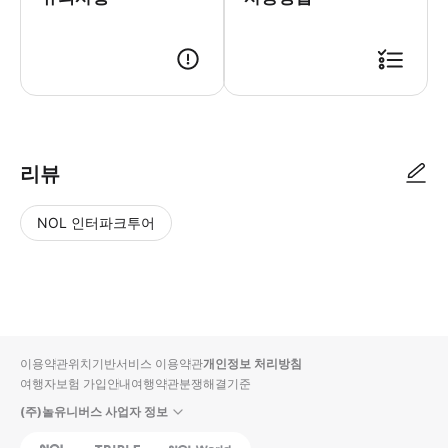
리뷰
NOL 인터파크투어
NOL
별
사
에서
점
진/
작성
높
동
된
은
영
리뷰
순
상
이용약관
위치기반서비스 이용약관
개인정보 처리방침
입니
여행자보험 가입안내
여행약관
분쟁해결기준
다.
(주)놀유니버스 사업자 정보
별
사