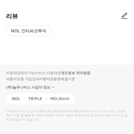
리뷰
NOL 인터파크투어
NOL
별
사
에서
점
진/
작성
높
동
된
은
영
리뷰
순
상
이용약관
위치기반서비스 이용약관
개인정보 처리방침
입니
여행자보험 가입안내
여행약관
분쟁해결기준
다.
(주)놀유니버스 사업자 정보
별
사
NOL
Triple
Interpark Global
점
진/
높
동
(주)놀유니버스
는 일부 상품의 통신판매중개자로서 통신판매의 당사자가 아니므로, 상품의
예약, 이용 및 환불 등 거래와 관련된 의무와 책임은 판매자에게 있으며
은
영
(주)놀유니버스
는 일
체 책임을 지지 않습니다.
순
상