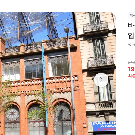
즉
바
입
24,
19
최