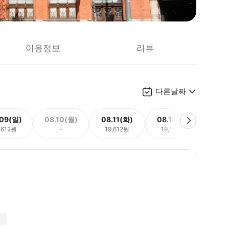
이용정보
리뷰
다른날짜
.09(일)
08.10(월)
08.11(화)
08.12(수)
08.
,612원
-
19,612원
19,612원
19,