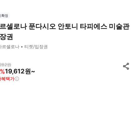
시확정
르셀로나 푼다시오 안토니 타피에스 미술관
장권
바르셀로나
티켓/입장권
282
원
19,612원~
%
종혜택가