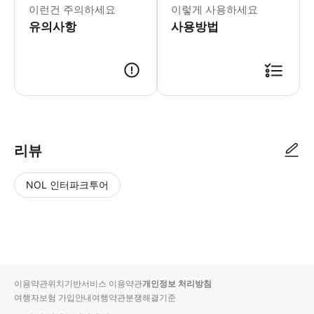
이런건 주의하세요
이렇게 사용하세요
유의사항
사용방법
● 예약접수 후 확정이 되면 이용가능합니다. ● 바우처에 안내된 사용 방법
리뷰
NOL 인터파크투어
NOL
별
사
에서
점
진/
작성
높
동
된
은
영
리뷰
순
상
이용약관
위치기반서비스 이용약관
개인정보 처리방침
입니
여행자보험 가입안내
여행약관
분쟁해결기준
다.