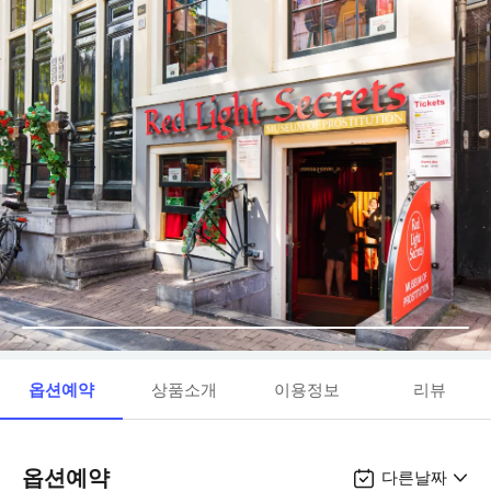
옵션예약
상품소개
이용정보
리뷰
옵션예약
다른날짜