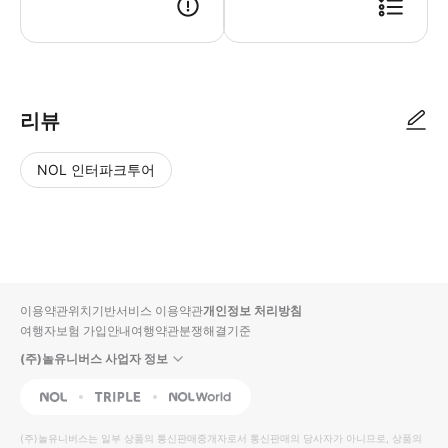
예약 확정 후, 가이드 정보가 기재된 바우처가 이메일로 발송됩니다. 기타
리뷰
NOL 인터파크투어
NOL
별
사
에서
점
진/
작성
높
동
된
은
영
리뷰
순
상
이용약관
위치기반서비스 이용약관
개인정보 처리방침
입니
여행자보험 가입안내
여행약관
분쟁해결기준
다.
(주)놀유니버스 사업자 정보
별
사
NOL
Triple
Interpark Global
점
진/
높
동
(주)놀유니버스
는 일부 상품의 통신판매중개자로서 통신판매의 당사자가 아니므로, 상품의