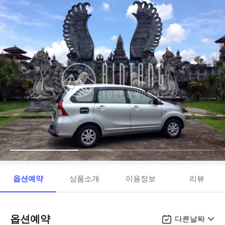
옵션예약
상품소개
이용정보
리뷰
옵션예약
다른날짜