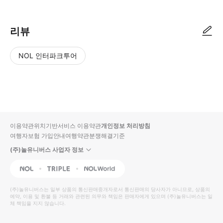
리뷰
NOL 인터파크투어
NOL
별
사
에서
점
진/
작성
높
동
된
은
영
리뷰
순
상
이용약관
위치기반서비스 이용약관
개인정보 처리방침
입니
여행자보험 가입안내
여행약관
분쟁해결기준
다.
(주)놀유니버스 사업자 정보
별
사
NOL
Triple
Interpark Global
점
진/
높
동
(주)놀유니버스
는 일부 상품의 통신판매중개자로서 통신판매의 당사자가 아니므로, 상품의
예약, 이용 및 환불 등 거래와 관련된 의무와 책임은 판매자에게 있으며
은
영
(주)놀유니버스
는 일
체 책임을 지지 않습니다.
순
상