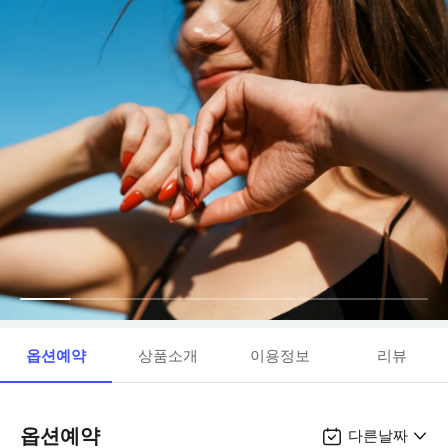
옵션예약
상품소개
이용정보
리뷰
옵션예약
다른날짜