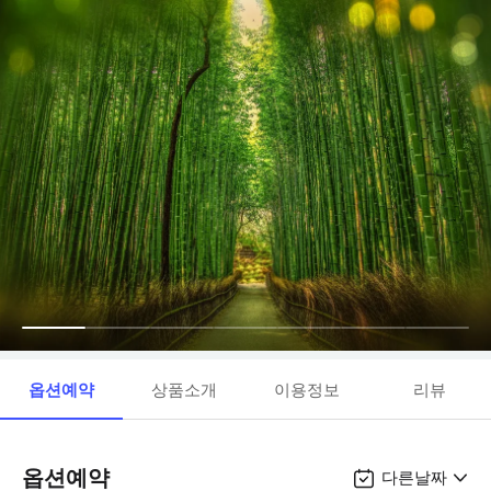
옵션예약
상품소개
이용정보
리뷰
옵션예약
다른날짜