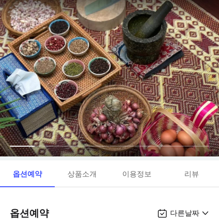
옵션예약
상품소개
이용정보
리뷰
옵션예약
다른날짜