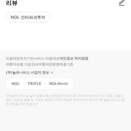
리뷰
NOL 인터파크투어
NOL
별
사
에서
점
진/
작성
높
동
된
은
영
리뷰
순
상
이용약관
위치기반서비스 이용약관
개인정보 처리방침
입니
여행자보험 가입안내
여행약관
분쟁해결기준
다.
(주)놀유니버스 사업자 정보
별
사
NOL
Triple
Interpark Global
점
진/
높
동
(주)놀유니버스
는 일부 상품의 통신판매중개자로서 통신판매의 당사자가 아니므로, 상품의
예약, 이용 및 환불 등 거래와 관련된 의무와 책임은 판매자에게 있으며
은
영
(주)놀유니버스
는 일
체 책임을 지지 않습니다.
순
상