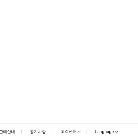
 무료 티켓은 현장에서 받아서 입장하시면 됩니다. - 휠체어 탑승자도 쉽게 입장하고 둘
고객센터
판매안내
공지사항
Language