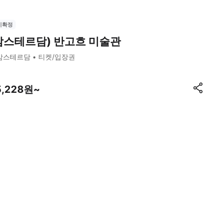
시확정
암스테르담) 반고흐 미술관
암스테르담
티켓/입장권
5,228원~