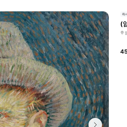
즉
(
4