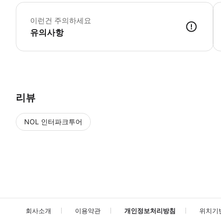
필
이런건 주의하세요
유의사항
리뷰
NOL 인터파크투어
NOL
에서 작성된 리뷰 입니다.
별점 높은순
별점 높은순
회사소개
이용약관
개인정보처리방침
위치기