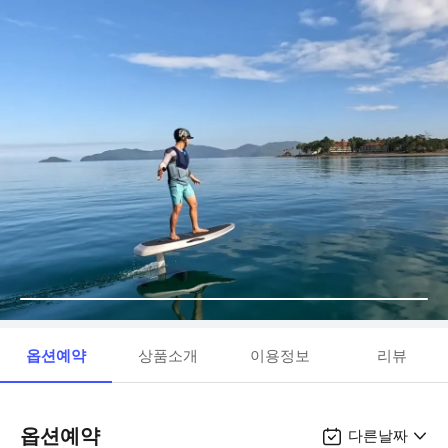
옵션예약
상품소개
이용정보
리뷰
옵션예약
다른날짜