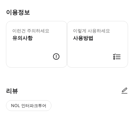
이용정보
가격에는 바티칸 박물관 입장권, 예약 
이런건 주의하세요
이렇게 사용하세요
유의사항
사용방법
● 예약접수 후 확정이 되면 이용가능합니다. ● 바우처에 안내된 사용 방법
리뷰
NOL 인터파크투어
NOL
별
사
에서
점
진/
작성