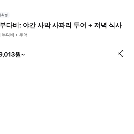
시확정
부다비: 야간 사막 사파리 투어 + 저녁 식사
아부다비
투어
9,013원~