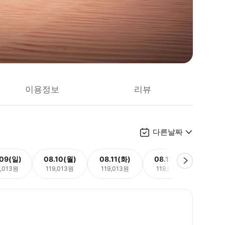
이용정보
리뷰
다른날짜
.09(일)
08.10(월)
08.11(화)
08.12(수)
08.
9,013원
119,013원
119,013원
119,013원
119