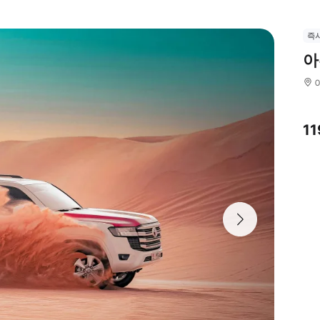
즉
아
11