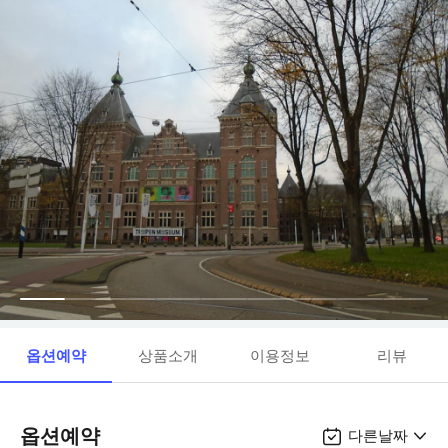
옵션예약
상품소개
이용정보
리뷰
옵션예약
다른날짜