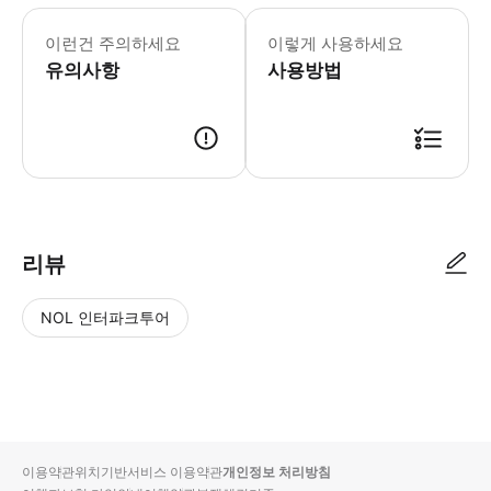
이런건 주의하세요
이렇게 사용하세요
유의사항
사용방법
리뷰
NOL 인터파크투어
NOL
별
사
에서
점
진/
작성
높
동
된
은
영
리뷰
순
상
이용약관
위치기반서비스 이용약관
개인정보 처리방침
입니