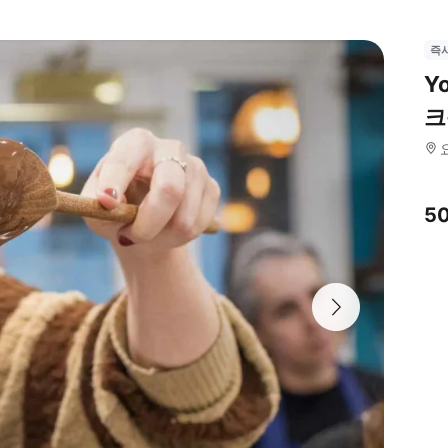
즉
Y
크
5