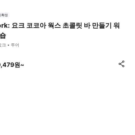
시확정
ork: 요크 코코아 웍스 초콜릿 바 만들기 워
숍
요크
투어
0,479원~