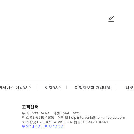
사진/동영상
사진/동영상
반서비스 이용약관
여행약관
여행자보험 가입내역
티켓
고객센터
투어 1588-3443
티켓 1544-1555
팩스 02-6919-1586
이메일 help.interpark@nol-universe.com
해외항공 02-3479-4399
국내항공 02-3479-4340
투어 1:1문의
티켓 1:1문의