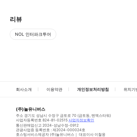
리뷰
NOL 인터파크투어
NOL
에서 작성된 리뷰 입니다.
별점 높은순
별점 높은순
회사소개
이용약관
개인정보처리방침
위치기
(주)놀유니버스
주소
경기도 성남시 수정구 금토로 70 (금토동, 텐엑스타워)
사업자등록번호
824-81-02515
사업자정보확인
통신판매업신고
2024-성남수정-0912
관광사업증 등록번호 : 제2024-000024호
호스팅서비스제공자 (주)놀유니버스｜ 대표이사 이철웅