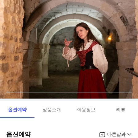
옵션예약
상품소개
이용정보
리뷰
옵션예약
다른날짜