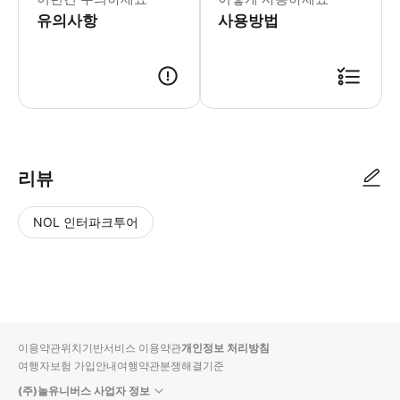
유의사항
사용방법
리뷰
NOL 인터파크투어
NOL
별
사
에서
점
진/
작성
높
동
된
은
영
리뷰
순
상
이용약관
위치기반서비스 이용약관
개인정보 처리방침
입니
여행자보험 가입안내
여행약관
분쟁해결기준
다.
(주)놀유니버스 사업자 정보